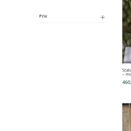
Prix
Stat
– m
460