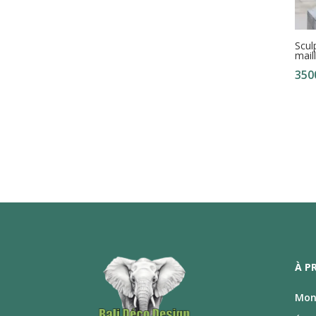
Scul
mail
350
À P
Mon 