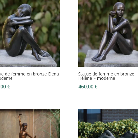
ue de femme en bronze Elena
Statue de femme en bronze
oderne
Hélène – moderne
,00
€
460,00
€