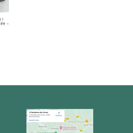
 !
tée –