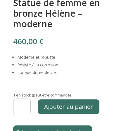
Statue de femme en
bronze Hélène –
moderne
460,00
€
Moderne et robuste
Résiste à la corrosion
Longue durée de vie.
1 en stock (peut être commandé)
quantité
Ajouter au panier
de
Statue
de
femme