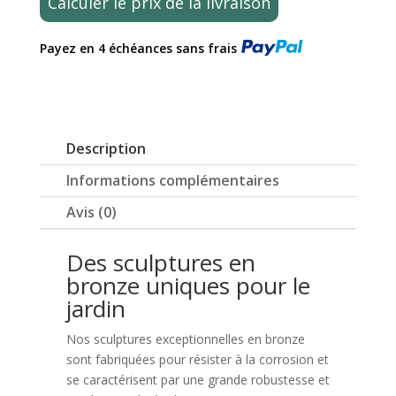
Calculer le prix de la livraison
en
bronze
Payez en 4 échéances sans frais
Hélène
-
moderne
Description
Informations complémentaires
Avis (0)
Des sculptures en
bronze uniques pour le
jardin
Nos sculptures exceptionnelles en bronze
sont fabriquées pour résister à la corrosion et
se caractérisent par une grande robustesse et