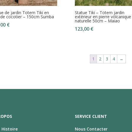
ue de jardin Totem Tiki en
Statue Tiki – Totem jardin
 de cocotier – 150cm Sumba
extérieur en pierre volcanique
naturelle 50cm – Maiao
,00
€
123,00
€
1
2
3
4
→
ROPOS
SERVICE CLIENT
Histoire
Nous Contacter