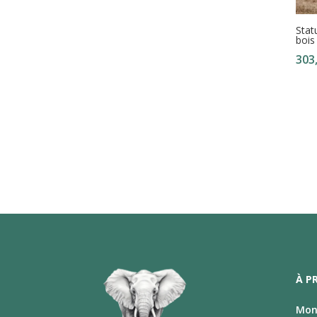
Stat
bois
303
À P
Mon 