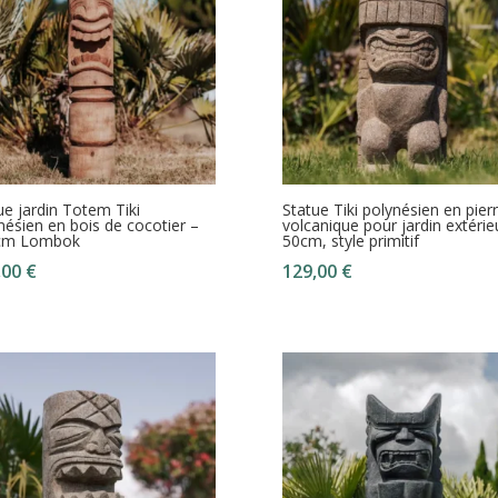
ue jardin Totem Tiki
Statue Tiki polynésien en pier
nésien en bois de cocotier –
volcanique pour jardin extérie
cm Lombok
50cm, style primitif
,00
€
129,00
€