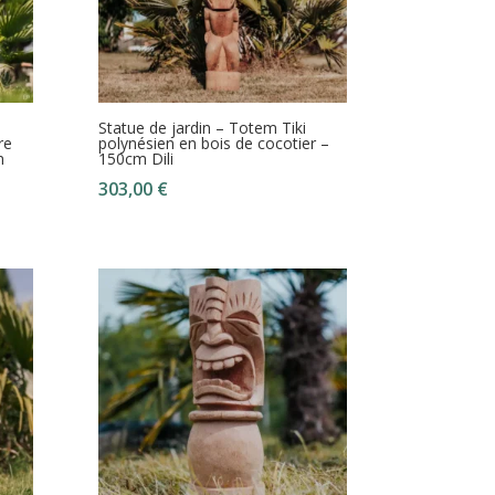
Statue de jardin – Totem Tiki
re
polynésien en bois de cocotier –
m
150cm Dili
303,00
€