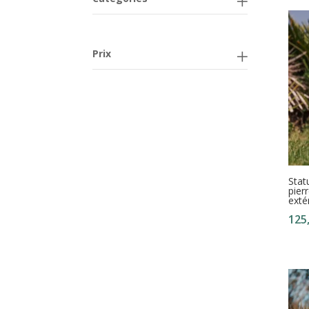
Prix
Stat
pier
exté
125