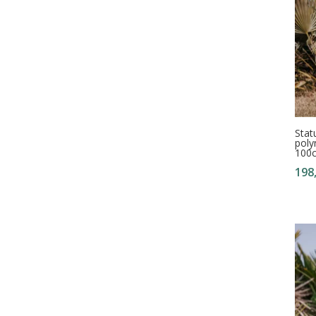
Stat
poly
100
198