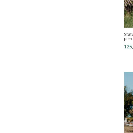
Stat
pier
125