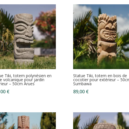
ue Tiki, totem polynésien en
Statue Tiki, totem en bois de
re volcanique pour jardin
cocotier pour extérieur – 50c
rieur – 50cm Arues
Sumbawa
,00
€
89,00
€