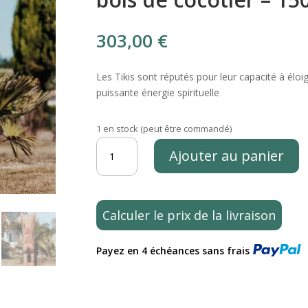
303,00
€
Les Tikis sont réputés pour leur capacité à éloi
puissante énergie spirituelle
1 en stock (peut être commandé)
quantité
Ajouter au panier
de
Statue
de
jardin
Calculer le prix de la livraison
Totem
Tiki
Payez en 4 échéances sans frais
polynésie
en
bois
de