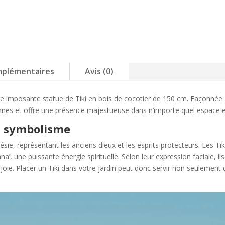
cocotier
–
150cm
Timor
mplémentaires
Avis (0)
tre imposante statue de Tiki en bois de cocotier de 150 cm. Façonnée
iennes et offre une présence majestueuse dans n’importe quel espace ex
et symbolisme
ésie, représentant les anciens dieux et les esprits protecteurs. Les Ti
a’, une puissante énergie spirituelle. Selon leur expression faciale, il
 joie. Placer un Tiki dans votre jardin peut donc servir non seulement