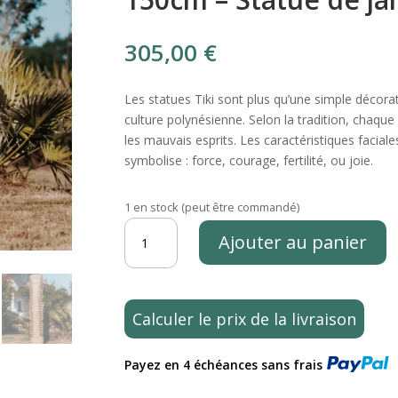
305,00
€
Les statues Tiki sont plus qu’une simple décora
culture polynésienne. Selon la tradition, chaque 
les mauvais esprits. Les caractéristiques faciale
symbolise : force, courage, fertilité, ou joie.
1 en stock (peut être commandé)
quantité
Ajouter au panier
de
Totem
tiki
Polynésie
Calculer le prix de la livraison
en
bois
Payez en 4 échéances sans frais
de
cocotier