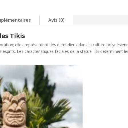
150cm
–
Statue
mplémentaires
Avis (0)
de
jardin
des Tikis
–
Gili
oration; elles représentent des demi-dieux dans la culture polynésienne
 esprits. Les caractéristiques faciales de la statue Tiki déterminent l