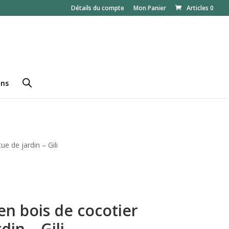
Détails du compte
Mon Panier
Articles 0
ans
e de jardin – Gili
en bois de cocotier
din – Gili