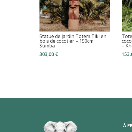
Statue de jardin Totem Tiki en
Tote
bois de cocotier – 150cm
coco
Sumba
– Kh
303,00
€
153
À P