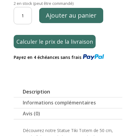
2 en stock (peut être commandé)
quantité
Ajouter au panier
de
Statue
tiki
totem
Calculer le prix de la livraison
de
Polynésie,
Payez en 4 échéances sans frais
en
bois
de
cocotier
50cm
Description
–
Bajo
Informations complémentaires
Avis (0)
Découvrez notre Statue Tiki Totem de 50 cm,