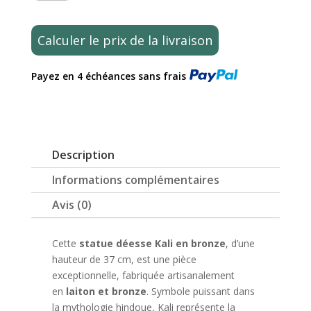
Statuette
Statue
Dieu
Calculer le prix de la livraison
Indien
Déesse
Payez en 4 échéances sans frais
Kali
Dansant
Debout
Couleur
Bronze
Description
37cm
Informations complémentaires
Avis (0)
Cette
statue déesse Kali en bronze
, d’une
hauteur de 37 cm, est une pièce
exceptionnelle, fabriquée artisanalement
en
laiton et bronze
. Symbole puissant dans
la mythologie hindoue, Kali représente la