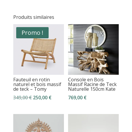
Produits similaires
Promo !
Fauteuil en rotin
Console en Bois
naturel et bois massif
Massif Racine de Teck
de teck – Tomy
Naturelle 150cm Kate
Le
Le
349,00
€
250,00
€
769,00
€
prix
prix
initial
actuel
était :
est :
349,00 €.
250,00 €.