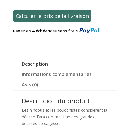
Statue
Déesse
Calculer le prix de la livraison
Devi
Tara
Payez en 4 échéances sans frais
Couleur
Bronze
29cm
Description
Informations complémentaires
Avis (0)
Description du produit
Les hindous et les bouddhistes considèrent la
déesse Tara comme l’une des grandes
déesses de sagesse.