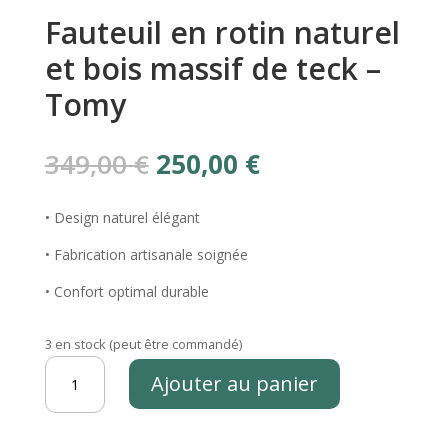
Fauteuil en rotin naturel
et bois massif de teck –
Tomy
Le
Le
349,00
€
250,00
€
prix
prix
initial
actuel
• Design naturel élégant
était :
est :
349,00 €.
250,00 €.
• Fabrication artisanale soignée
• Confort optimal durable
3 en stock (peut être commandé)
quantité
Ajouter au panier
de
Fauteuil
en