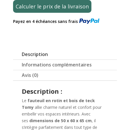
rotin
Calculer le prix de la livraison
naturel
et
Payez en 4 échéances sans frais
bois
massif
de
teck
–
Description
Tomy
Informations complémentaires
Avis (0)
Description :
Le
fauteuil en rotin et bois de teck
Tomy
allie charme naturel et confort pour
embellir vos espaces intérieurs. Avec
ses
dimensions de 50 x 60 x 65 cm
, il
s’intègre parfaitement dans tout type de