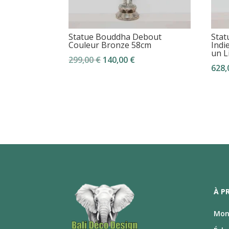
Statue Bouddha Debout
Stat
Couleur Bronze 58cm
Indi
un L
Le
Le
299,00
€
140,00
€
628
prix
prix
initial
actuel
était :
est :
299,00 €.
140,00 €.
À P
Mon 