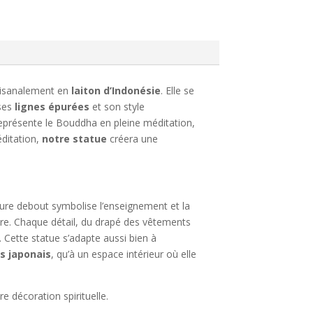
rtisanalement en
laiton d’Indonésie
. Elle se
 ses
lignes épurées
et son style
eprésente le Bouddha en pleine méditation,
ditation,
notre statue
créera une
osture debout symbolise l’enseignement et la
ure. Chaque détail, du drapé des vêtements
 Cette statue s’adapte aussi bien à
s japonais
, qu’à un espace intérieur où elle
e décoration spirituelle.