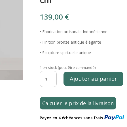
139,00
€
• Fabrication artisanale Indonésienne
• Finition bronze antique élégante
• Sculpture spirituelle unique
1 en stock (peut être commandé)
quantité
Ajouter au panier
de
Statue
Bouddha
debout
Calculer le prix de la livraison
couleur
bronze
Payez en 4 échéances sans frais
33
cm