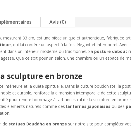
mplémentaires
Avis (0)
e
, mesurant 33 cm, est une pièce unique et authentique, fabriquée a
ntique
, qui lui confère un aspect à la fois élégant et intemporel. Avec
ement dans un intérieur moderne ou traditionnel. Sa
posture debout
r
 sagesse. Que ce soit pour un salon, une chambre ou un espace de mé
la sculpture en bronze
ce intérieure et la quête spirituelle. Dans la culture bouddhiste, la p
 noble et durable, renforce la dimension intemporelle de cette sculpt
aillé pour rendre hommage à l’art ancestral de la sculpture en bronze.
 à des éléments naturels comme des
lanternes japonaises
ou des
pa
ation.
on de
statues Bouddha en bronze
sur notre site pour compléter votr