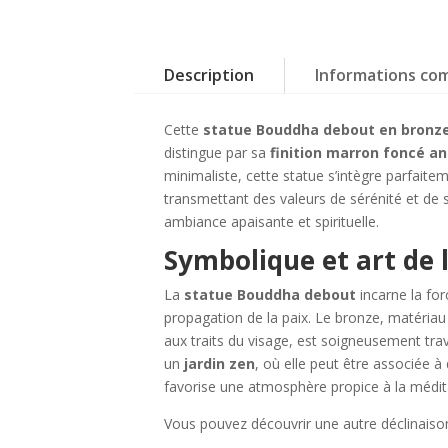
Description
Informations co
Cette
statue Bouddha debout en bronz
distingue par sa
finition marron foncé a
minimaliste, cette statue s’intègre parfait
transmettant des valeurs de sérénité et de
ambiance apaisante et spirituelle.
Symbolique et art de 
La
statue Bouddha debout
incarne la for
propagation de la paix. Le bronze, matériau
aux traits du visage, est soigneusement trav
un
jardin zen
, où elle peut être associée
favorise une atmosphère propice à la médit
Vous pouvez découvrir une autre déclinais