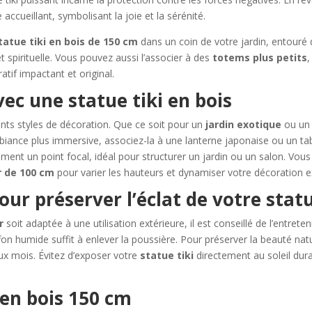
accueillant, symbolisant la joie et la sérénité.
tatue tiki en bois de 150 cm
dans un coin de votre jardin, entouré 
 spirituelle. Vous pouvez aussi l’associer à des
totems plus petits
atif impactant et original.
ec une statue tiki en bois
ents styles de décoration. Que ce soit pour un
jardin exotique
ou un 
iance plus immersive, associez-la à une lanterne japonaise ou un tab
t un point focal, idéal pour structurer un jardin ou un salon. Vous 
r de 100 cm
pour varier les hauteurs et dynamiser votre décoration e
our préserver l’éclat de votre statu
r
soit adaptée à une utilisation extérieure, il est conseillé de l’entret
fon humide suffit à enlever la poussière. Pour préserver la beauté nat
eux mois. Évitez d’exposer votre
statue tiki
directement au soleil dura
 en bois 150 cm