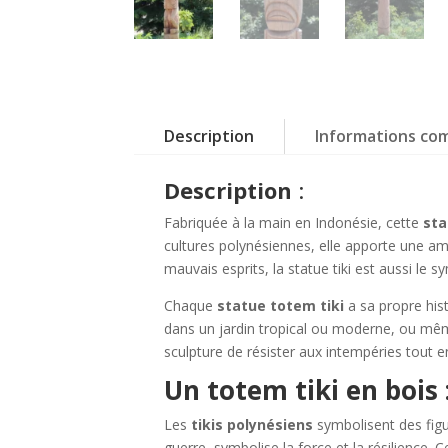
Description
Informations co
Description
:
Fabriquée à la main en Indonésie, cette
sta
cultures polynésiennes, elle apporte une am
mauvais esprits, la statue tiki est aussi le 
Chaque
statue totem tiki
a sa propre hist
dans un jardin tropical ou moderne, ou même
sculpture de résister aux intempéries tout e
Un totem tiki en bois :
Les
tikis polynésiens
symbolisent des figu
guerre, symbolise la force et la résilience. 