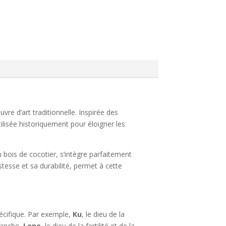
vre d’art traditionnelle. Inspirée des
ilisée historiquement pour éloigner les
n bois de cocotier, s’intègre parfaitement
tesse et sa durabilité, permet à cette
écifique. Par exemple,
Ku
, le dieu de la
evanche,
Lono
, le dieu de la fertilité et de la