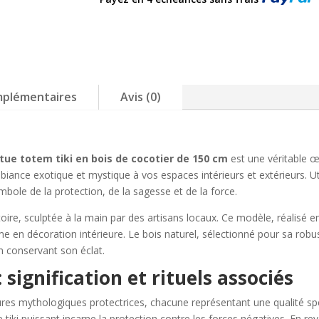
de
cocotier
150cm
Polynésie,
décoration
extérieur
mplémentaires
Avis (0)
intérieur
–
Morea
tue totem tiki en bois de cocotier de 150 cm
est une véritable œu
biance exotique et mystique à vos espaces intérieurs et extérieurs. Ut
symbole de la protection, de la sagesse et de la force.
oire, sculptée à la main par des artisans locaux. Ce modèle, réalisé e
 en décoration intérieure. Le bois naturel, sélectionné pour sa robus
n conservant son éclat.
 signification et rituels associés
res mythologiques protectrices, chacune représentant une qualité sp
Ce tiki puissant incarne la protection contre les forces négatives. En r