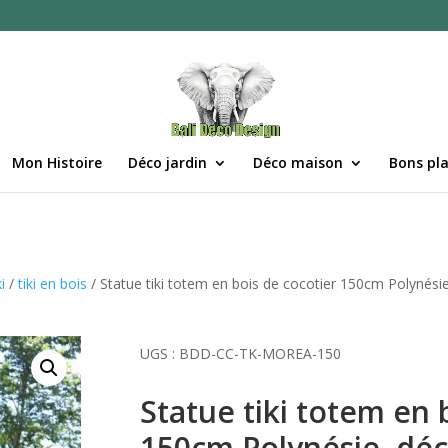
Mon Histoire
Déco jardin
Déco maison
Bons pl
i
/
tiki en bois
/ Statue tiki totem en bois de cocotier 150cm Polynésie
UGS :
BDD-CC-TK-MOREA-150
Statue tiki totem en 
150cm Polynésie, déc