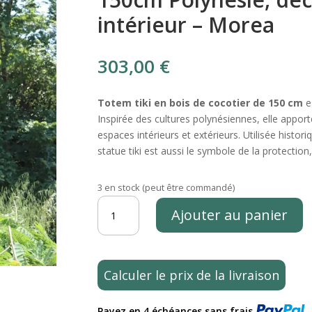
intérieur – Morea
303,00
€
Totem tiki en bois de cocotier de 150 cm
es
Inspirée des cultures polynésiennes, elle appo
espaces intérieurs et extérieurs. Utilisée histor
statue tiki est aussi le symbole de la protection
3 en stock (peut être commandé)
quantité
Ajouter au panier
de
Statue
tiki
totem
Calculer le prix de la livraison
en
bois
Payez en 4 échéances sans frais