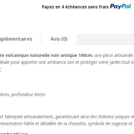
hibou
Payez en 4 échéances sans frais
en
pierre
naturelle
noir
100cm
mplémentaires
Avis (0)
re volcanique naturelle noir antique 100cm
, une pièce artisanale
déale pour apporter une ambiance zen et protéger votre jardin tout e
t
 36cm, profondeur 60cm
st fabriquée artisanalement, garantissant ainsi des finitions uniques
résentation fidèle et détaillée de la chouette, symbole de sagesse et 