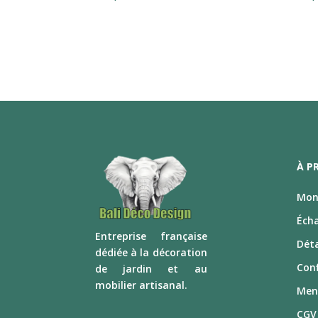
À P
Mon 
Éch
E
ntreprise française
Déta
dédiée à la décoration
Conf
de jardin et au
mobilier artisanal.
Men
CGV