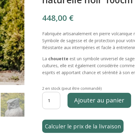
448,00
€
Fabriquée artisanalement en pierre volcanique n
Symbole de sagesse et de protection pour votre
Résistante aux intempéries et facile à entreteni
La
chouette
est un symbole universel de sag
cultures, elle est également considérée comme 
esprits et apportant chance et sérénité à son e
2 en stock (peut être commandé)
quantité
Ajouter au panier
de
Statue
de
jardin
Calculer le prix de la livraison
extérieur