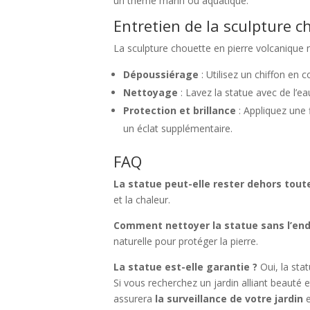
un thème marin ou aquatique.
Entretien de la sculpture c
La sculpture chouette en pierre volcanique 
Dépoussiérage
: Utilisez un chiffon en 
Nettoyage
: Lavez la statue avec de l’e
Protection et brillance
: Appliquez une f
un éclat supplémentaire.
FAQ
La statue peut-elle rester dehors toute
et la chaleur.
Comment nettoyer la statue sans l’e
naturelle pour protéger la pierre.
La statue est-elle garantie ?
Oui, la sta
Si vous recherchez un jardin alliant beauté e
assurera
la surveillance
de votre jardin
e