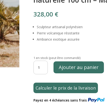
328,00
€
Sculpteur artisanal polynésien
Pierre volcanique résistante
Ambiance exotique assurée
1 en stock (peut être commandé)
quantité
Ajouter au panier
de
Statue
tiki
pour
Calculer le prix de la livraison
jardin
extérieur
Payez en 4 échéances sans frais
en