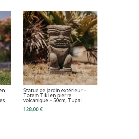
ien
Statue de jardin extérieur –
Totem Tiki en pierre
ues
volcanique – 50cm, Tupai
128,00
€