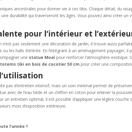
hniques ancestrales pour donner vie à ces tikis. Chaque détail, du visag
 une durabilité qui traverseront les âges. Vous pouvez ainsi créer un vé
ente pour l’intérieur et l’extérieu
 n’est pas seulement une décoration de jardin, il trouve aussi parfai
ou les halls d’entrée. En l’intégrant à un aménagement paysager, il
ccompagner une
statue Moaï
pour renforcer l’atmosphère exotique. Si
e
totems tiki en bois de cocotier 50 cm
pour créer une composition
’utilisation
ite pas d’entretien intensif, mais un soin minimal permet de préserve
tue avec de l’eau tiède et un chiffon en coton pour enlever la poussi
r un entretien optimal, il est possible d’appliquer une légère couche d
sieurs mois d’exposition extérieure.
oute l’année ?