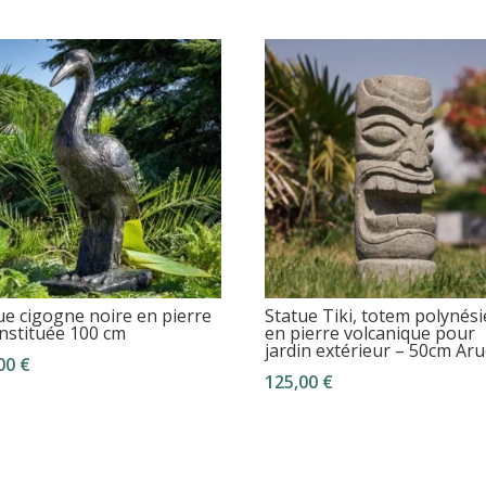
ue cigogne noire en pierre
Statue Tiki, totem polynés
nstituée 100 cm
en pierre volcanique pour
jardin extérieur – 50cm Ar
,00
€
125,00
€