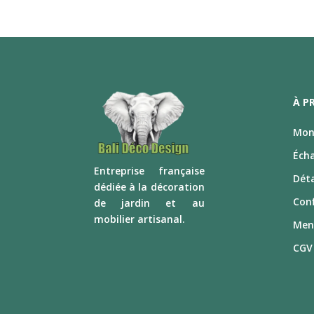
À P
Mon 
Éch
E
ntreprise française
Déta
dédiée à la décoration
Conf
de jardin et au
mobilier artisanal.
Men
CGV