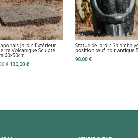
Japonais Jardin Extérieur
Statue de jardin Salamba y
ierre Volcanique Sculpté
position œuf noir antique
rs 60x50cm
98,00
€
Le
Le
,00
€
130,00
€
prix
prix
initial
actuel
était :
est :
170,00 €.
130,00 €.