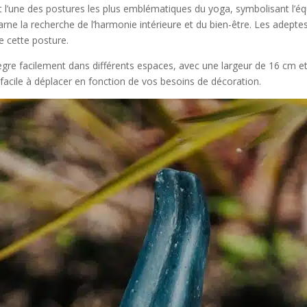
 l’une des postures les plus emblématiques du yoga, symbolisant l’équi
carne la recherche de l’harmonie intérieure et du bien-être. Les adept
e cette posture.
tègre facilement dans différents espaces, avec une largeur de 16 cm 
t facile à déplacer en fonction de vos besoins de décoration.