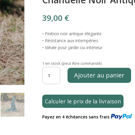
39,00
€
• Finition noir antique élégante
• Résistance aux intempéries
• Idéale pour jardin ou intérieur
1 en stock (peut être commandé)
quantité
Ajouter au panier
de
Statue
Jardin
Salamba
Calculer le prix de la livraison
Yoga
Sarvangasana
Payez en 4 échéances sans frais
Chandelle
Noir
Antique