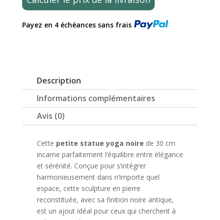
Yoga
Main
Payez en 4 échéances sans frais
au
Ciel
Noir
Antique
30cm
Description
Informations complémentaires
Avis (0)
Cette
petite statue yoga noire
de 30 cm
incarne parfaitement l’équilibre entre élégance
et sérénité. Conçue pour s’intégrer
harmonieusement dans n’importe quel
espace, cette sculpture en pierre
reconstituée, avec sa finition noire antique,
est un ajout idéal pour ceux qui cherchent à