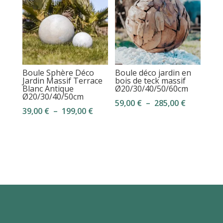
Boule Sphère Déco
Boule déco jardin en
Jardin Massif Terrace
bois de teck massif
Blanc Antique
Ø20/30/40/50/60cm
Ø20/30/40/50cm
Plage
59,00
€
–
285,00
€
Plage
39,00
€
–
199,00
€
de
de
prix :
prix :
59,00 €
39,00 €
à
à
285,00 €
199,00 €