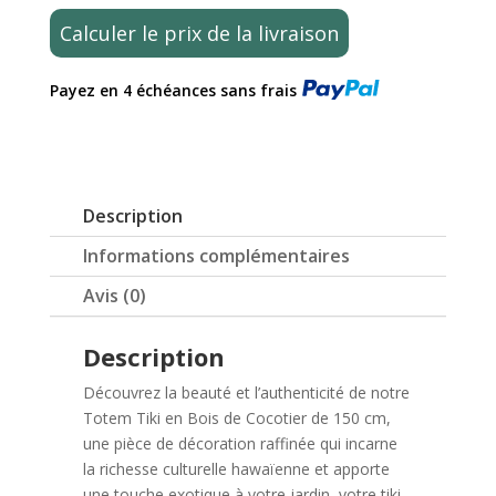
jardin
Calculer le prix de la livraison
–
Totem
Payez en 4 échéances sans frais
tiki
de
Polynésie
en
bois
Description
de
cocotier
Informations complémentaires
150cm
Avis (0)
–
Hawai
Description
Découvrez la beauté et l’authenticité de notre
Totem Tiki en Bois de Cocotier de 150 cm,
une pièce de décoration raffinée qui incarne
la richesse culturelle hawaïenne et apporte
une touche exotique à votre jardin, votre tiki