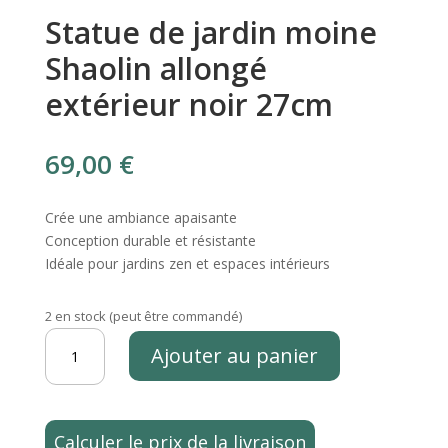
Statue de jardin moine
Shaolin allongé
extérieur noir 27cm
69,00
€
Crée une ambiance apaisante
Conception durable et résistante
Idéale pour jardins zen et espaces intérieurs
2 en stock (peut être commandé)
quantité
Ajouter au panier
de
Statue
de
jardin
Calculer le prix de la livraison