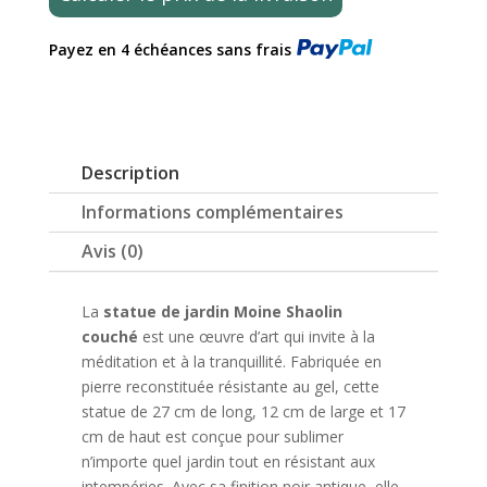
moine
Shaolin
Payez en 4 échéances sans frais
allongé
extérieur
noir
27cm
Description
Informations complémentaires
Avis (0)
La
statue de jardin Moine Shaolin
couché
est une œuvre d’art qui invite à la
méditation et à la tranquillité. Fabriquée en
pierre reconstituée résistante au gel, cette
statue de 27 cm de long, 12 cm de large et 17
cm de haut est conçue pour sublimer
n’importe quel jardin tout en résistant aux
intempéries. Avec sa finition noir antique, elle