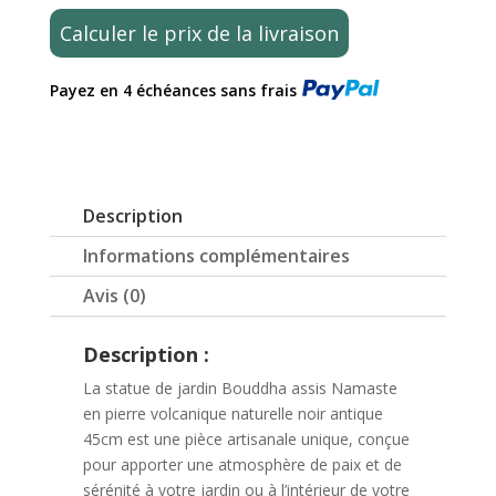
jardin
Calculer le prix de la livraison
Bouddha
assis
Payez en 4 échéances sans frais
extérieur
en
pierre
naturelle
noir
Description
45cm
Informations complémentaires
Avis (0)
Description :
La statue de jardin Bouddha assis Namaste
en pierre volcanique naturelle noir antique
45cm est une pièce artisanale unique, conçue
pour apporter une atmosphère de paix et de
sérénité à votre jardin ou à l’intérieur de votre