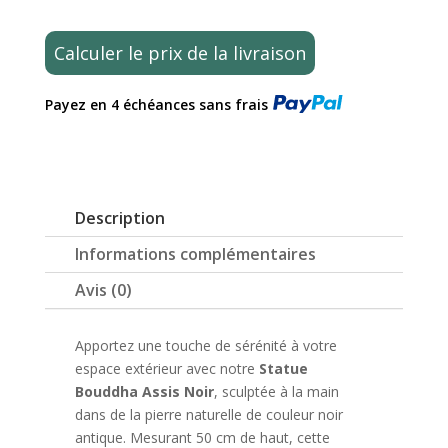
bouddha
assis
Calculer le prix de la livraison
noir
en
Payez en 4 échéances sans frais
pierre
naturelle
pour
jardin
extérieur
Description
–
50cm
Informations complémentaires
noir
Avis (0)
antique
Apportez une touche de sérénité à votre
espace extérieur avec notre
Statue
Bouddha Assis Noir
, sculptée à la main
dans de la pierre naturelle de couleur noir
antique. Mesurant 50 cm de haut, cette