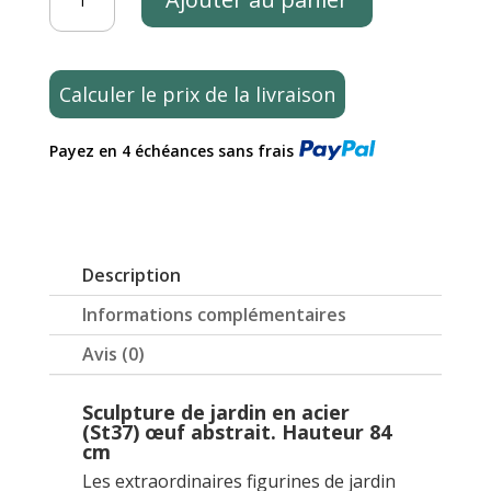
de
Sculpture
de
jardin
Calculer le prix de la livraison
en
acier
Payez en 4 échéances sans frais
(St37)
œuf
abstrait.
Hauteur
84
Description
cm
Informations complémentaires
Avis (0)
Sculpture de jardin en acier
(St37) œuf abstrait. Hauteur 84
cm
Les extraordinaires figurines de jardin