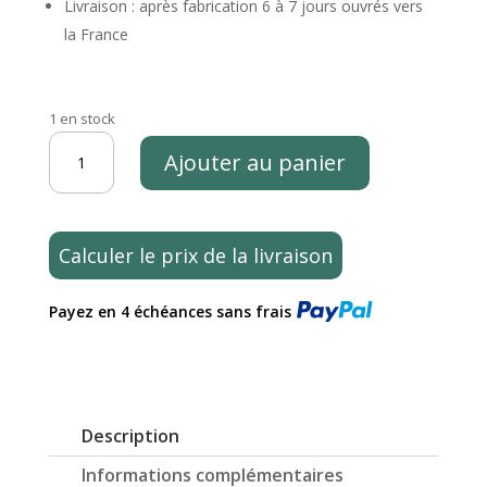
Livraison : après fabrication 6 à 7 jours ouvrés vers
la France
1 en stock
quantité
Ajouter au panier
de
Sculpture
de
2
Calculer le prix de la livraison
hérons
sur
Payez en 4 échéances sans frais
végétaux
en
métal
aspect
rouillé
Description
300cm
(St37)
Informations complémentaires