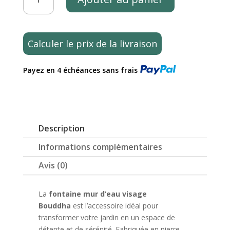
de
Mur
d’eau
fontaine
Calculer le prix de la livraison
tête
visage
Payez en 4 échéances sans frais
de
Bouddha
Khmer
noir
antique
Description
75
cm
Informations complémentaires
Avis (0)
La
fontaine mur d’eau visage
Bouddha
est l’accessoire idéal pour
transformer votre jardin en un espace de
détente et de sérénité. Fabriquée en pierre