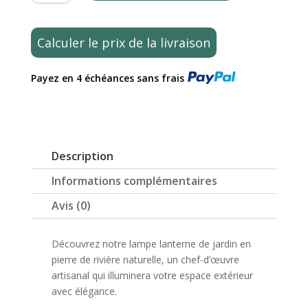
Lampe
Lanterne
de
Calculer le prix de la livraison
Jardin
Galet
Payez en 4 échéances sans frais
Strié
en
Pierre
de
Rivière
Description
Naturelle
60cm
Informations complémentaires
Avis (0)
Découvrez notre lampe lanterne de jardin en
pierre de rivière naturelle, un chef-d’œuvre
artisanal qui illuminera votre espace extérieur
avec élégance.