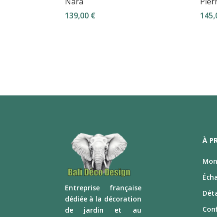
Nara
Pier
139,00
€
145
À P
Mon 
Éch
E
ntreprise française
Déta
dédiée à la décoration
Conf
de jardin et au