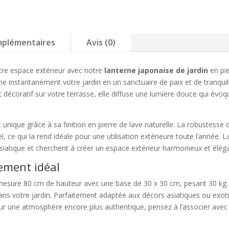
Jardin
en
Pierre
de
mplémentaires
Avis (0)
Lave
80cm
tre espace extérieur avec notre
lanterne japonaise de jardin
en pi
–
me instantanément votre jardin en un sanctuaire de paix et de tranquill
Meguro
écoratif sur votre terrasse, elle diffuse une lumière douce qui évoq
nique grâce à sa finition en pierre de lave naturelle. La robustesse d
 ce qui la rend idéale pour une utilisation extérieure toute l’année. L
 asiatique et cherchent à créer un espace extérieur harmonieux et élég
ement idéal
 mesure 80 cm de hauteur avec une base de 30 x 30 cm, pesant 30 kg. S
dans votre jardin. Parfaitement adaptée aux décors asiatiques ou exotiq
ur une atmosphère encore plus authentique, pensez à l’associer avec 