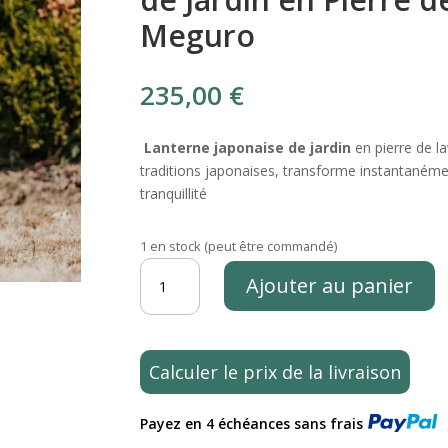
Meguro
235,00
€
Lanterne japonaise de jardin
en pierre de l
traditions japonaises, transforme instantanémen
tranquillité
1 en stock (peut être commandé)
quantité
Ajouter au panier
de
Lampe
Japonaise
Lanterne
Calculer le prix de la livraison
Pagode
Statue
Payez en 4 échéances sans frais
de