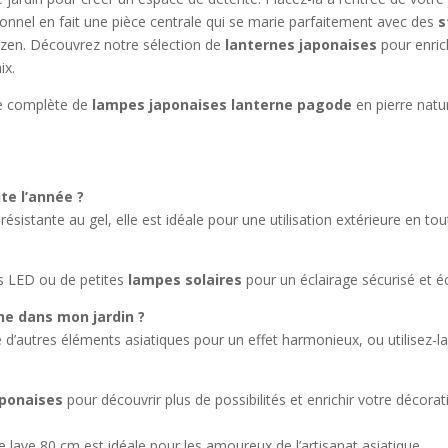
tionnel en fait une pièce centrale qui se marie parfaitement avec des
s
 zen. Découvrez notre sélection de
lanternes japonaises
pour enric
ix.
me complète de
lampes japonaises lanterne pagode
en pierre natu
te l’année ?
résistante au gel, elle est idéale pour une utilisation extérieure en to
s LED ou de petites
lampes solaires
pour un éclairage sécurisé et é
ne dans mon jardin ?
té d’autres éléments asiatiques pour un effet harmonieux, ou utilisez-
aponaises
pour découvrir plus de possibilités et enrichir votre décora
 lave 80 cm est idéale pour les amoureux de l’artisanat asiatique.