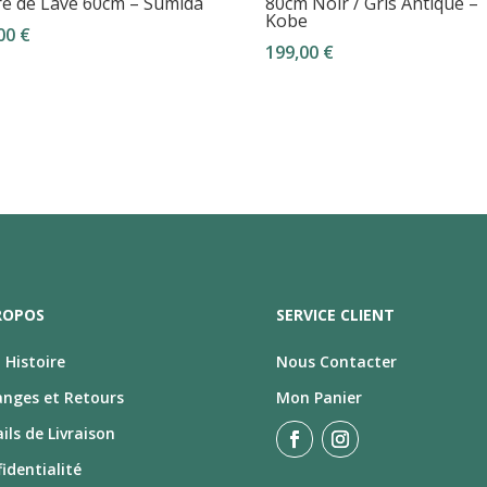
re de Lave 60cm – Sumida
80cm Noir / Gris Antique –
Kobe
,00
€
199,00
€
ROPOS
SERVICE CLIENT
Histoire
Nous Contacter
anges et Retours
Mon Panier
ils de Livraison
identialité