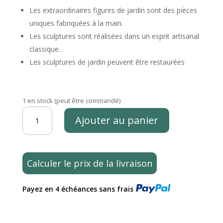
Les extraordinaires figures de jardin sont des pièces
uniques fabriquées à la main.
Les sculptures sont réalisées dans un esprit artisanal
classique.
Les sculptures de jardin peuvent être restaurées
1 en stock (peut être commandé)
quantité
Ajouter au panier
de
Grande
statue
nu
Calculer le prix de la livraison
Vénus
sculpture
Payez en 4 échéances sans frais
de
jardin
en