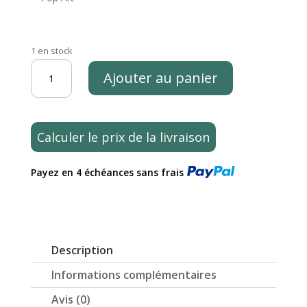
1 en stock
quantité
Ajouter au panier
de
Chien
ballon
rouge
Calculer le prix de la livraison
en
pierre
Payez en 4 échéances sans frais
reconstituée
statue
de
100cm
Description
Informations complémentaires
Avis (0)