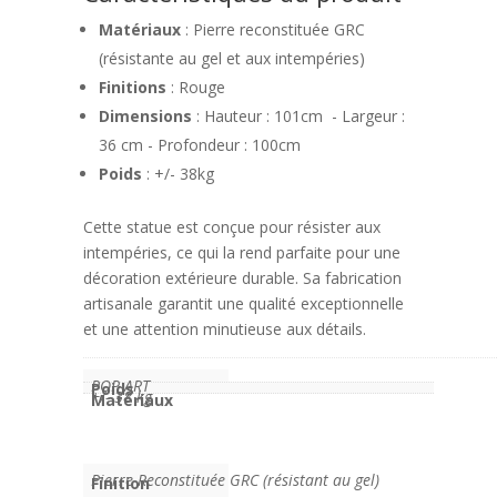
Matériaux
: Pierre reconstituée GRC
(résistante au gel et aux intempéries)
Finitions
: Rouge
Dimensions
: Hauteur : 101cm - Largeur :
36 cm - Profondeur : 100cm
Poids
: +/- 38kg
Cette statue est conçue pour résister aux
intempéries, ce qui la rend parfaite pour une
décoration extérieure durable. Sa fabrication
artisanale garantit une qualité exceptionnelle
et une attention minutieuse aux détails.
POP ART
Poids
+/- 38 kg
Matériaux
Pierre Reconstituée GRC (résistant au gel)
Finition