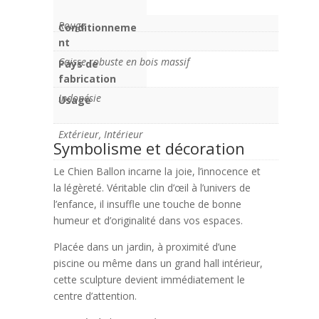
Rouge
Conditionneme
nt
Caisse robuste en bois massif
Pays de
fabrication
Indonésie
Usage
Extérieur, Intérieur
Symbolisme et décoration
Le Chien Ballon incarne la joie, l’innocence et
la légèreté. Véritable clin d’œil à l’univers de
l’enfance, il insuffle une touche de bonne
humeur et d’originalité dans vos espaces.
Placée dans un jardin, à proximité d’une
piscine ou même dans un grand hall intérieur,
cette sculpture devient immédiatement le
centre d’attention.